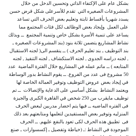
بشكل عام على الإكتفاء الذاتي وتحسين الدخل من خلال
المشروعات الصغيره التي تقدم للأسرعلى شكل قرض حسن
يسدد شهريا بأقساط ثابتة وتعليم بعض الحرف التي تساعد
على العمل وإيجاد بعض الوظائف لكل فئات المجتمع مما
يساعد على تنمية الأسرة بشكل خاص وتنمية المجتمع ــ وبذلك
نشاط المشاريع يتضمن ثلاثة بنود (بند المشروعات الصغيره ـ
بند التوظيف ـ بند تعليم الحرف ) ــ ينقسم الى( لجنه الاستقبال
, لجنه دراسه الجدوى , لجنه الاستكشاف , لجنه التنفيذ , لجنه
المتابعه ) ــ ماتم عمله في المشاريع خلال الفترة الماضية عدد
50 مشروع فى عدد من الفروع. ــ يقوم النشاط بدور الوساطة
في إيجاد بعض عروض التوظيف وتوفير العمالة الخاصة لها
ويعتمد النشاط بشكل أساسي على الدعاية والإتصالات ــ تم
توظيف مايقرب من 250 شخص في القاهرة الكبرى والجيزة
فى الفتره الماضيه ــ فيها يتم احضار مدربين لبعض الحرف
المنزليه وتوفير بعض المستفيدين لتعلمها ومتابعتهم بعد ذلك
فى تطبيق هذه الحرف لكى تعود بالنفع عليهم. ــ الحرف
الموجودة في النشاط :ـ (خياطة وتفصيل ـ إكسسوارات ـ صنع