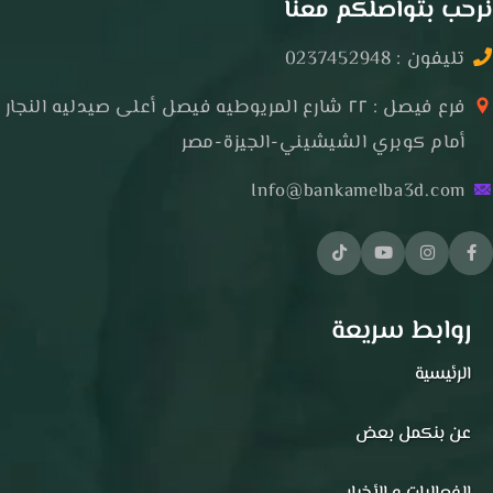
نرحب بتواصلكم معنا
تليفون : 0237452948
فرع فيصل : ٢٢ شارع المريوطيه فيصل أعلى صيدليه النجار
أمام كوبري الشيشيني-الجيزة-مصر
Info@bankamelba3d.com
روابط سريعة
الرئيسية
عن بنكمل بعض