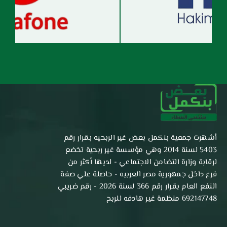
أشهرت جمعية بنكمل بعض غير الربحيه بقرار رقم
5403 لسنة 2014 وهي مؤسسة غير ربحية تخضع
لرقابة وزارة التضامن الاجتماعي - لديها أكثر من
فرع داخل جمهورية مصر العربيه - حاصلة علي صفة
النفع العام بقرار رقم 366 لسنة 2026 - رقم ضريبي
692147748 منظمة غير هادفه للربح