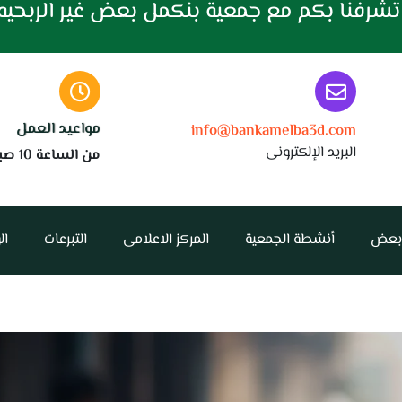
شرفنا بكم مع جمعية بنكمل بعض غير الربحيه
مواعيد العمل
info@bankamelba3d.com
البريد الإلكترونى
من الساعة 10 صباحا حتي 6 مساءا
 بعض
أنشطة الجمعية
المركز الاعلامى
التبرعات
ال