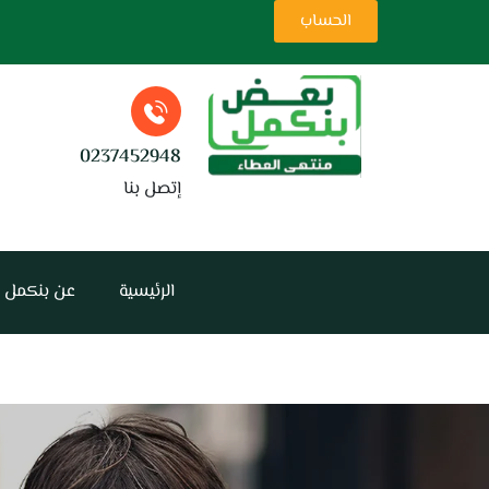
ت
الحساب
0237452948
إتصل بنا
الرئيسية
عن بنكمل