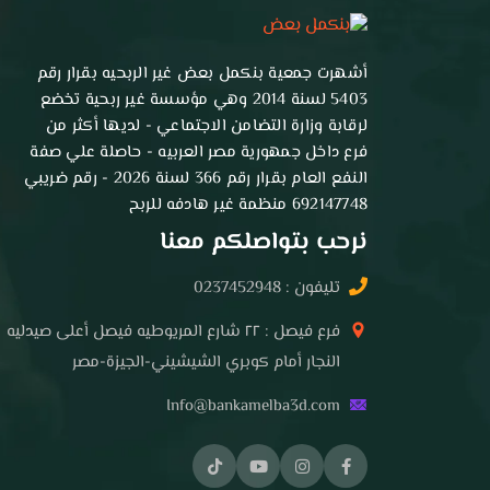
أشهرت جمعية بنكمل بعض غير الربحيه بقرار رقم
5403 لسنة 2014 وهي مؤسسة غير ربحية تخضع
لرقابة وزارة التضامن الاجتماعي - لديها أكثر من
فرع داخل جمهورية مصر العربيه - حاصلة علي صفة
النفع العام بقرار رقم 366 لسنة 2026 - رقم ضريبي
692147748 منظمة غير هادفه للربح
نرحب بتواصلكم معنا
تليفون : 0237452948
فرع فيصل : ٢٢ شارع المريوطيه فيصل أعلى صيدليه
النجار أمام كوبري الشيشيني-الجيزة-مصر
Info@bankamelba3d.com