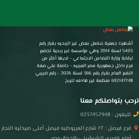
أشهرت جمعية بنكمل بعض غير الربحيه بقرار رقم
5403 لسنة 2014 وهي مؤسسة غير ربحية تخضع
لرقابة وزارة التضامن الاجتماعي - لديها أكثر من
فرع داخل جمهورية مصر العربيه - حاصلة علي صفة
النفع العام بقرار رقم 366 لسنة 2026 - رقم ضريبي
692147748 منظمة غير هادفه للربح
نرحب بتواصلكم معنا
تليفون : 0237452948
فرع فيصل : ٢٢ شارع المريوطيه فيصل أعلى صيدليه النجار
أمام كوبري الشيشيني-الجيزة-مصر