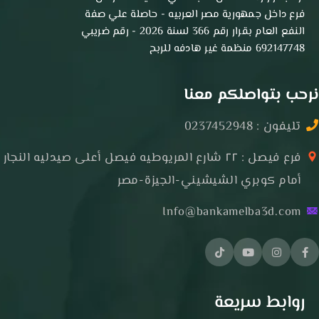
فرع داخل جمهورية مصر العربيه - حاصلة علي صفة
النفع العام بقرار رقم 366 لسنة 2026 - رقم ضريبي
692147748 منظمة غير هادفه للربح
نرحب بتواصلكم معنا
تليفون : 0237452948
فرع فيصل : ٢٢ شارع المريوطيه فيصل أعلى صيدليه النجار
أمام كوبري الشيشيني-الجيزة-مصر
Info@bankamelba3d.com
روابط سريعة