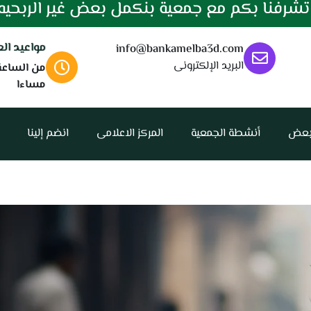
شرفنا بكم مع جمعية بنكمل بعض غير الربحيه
مواعيد ال
info@bankamelba3d.com
البريد الإلكترونى
مساءا
بعض
أنشطة الجمعية
المركز الاعلامى
انضم إلينا