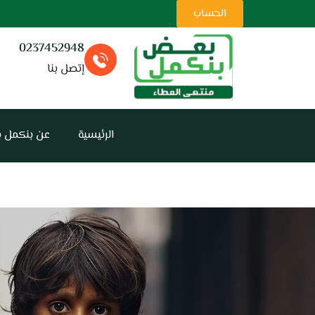
ت
الحساب
0237452948
إتصل بنا
الرئيسية
عن بنكمل 