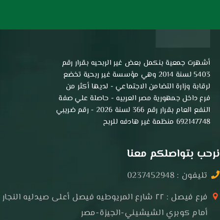
أشهرت جمعية بنكمل بعض غير الربحيه بقرار رقم
5403 لسنة 2014 وهي مؤسسة غير ربحية تخضع
لرقابة وزارة التضامن الاجتماعي - لديها أكثر من
فرع داخل جمهورية مصر العربيه - حاصلة علي صفة
النفع العام بقرار رقم 366 لسنة 2026 - رقم ضريبي
692147748 منظمة غير هادفه للربح
نرحب بتواصلكم معنا
تليفون : 0237452948
فرع فيصل : ٢٢ شارع المريوطيه فيصل أعلى صيدليه النجار
أمام كوبري الشيشيني-الجيزة-مصر