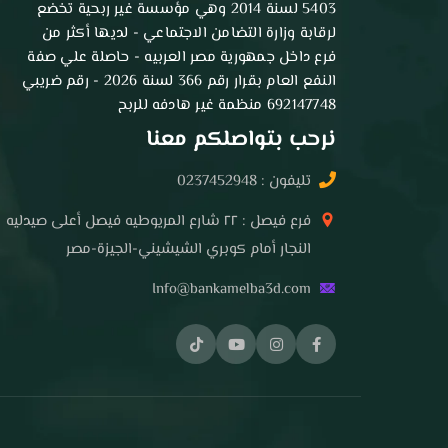
5403 لسنة 2014 وهي مؤسسة غير ربحية تخضع
لرقابة وزارة التضامن الاجتماعي - لديها أكثر من
فرع داخل جمهورية مصر العربيه - حاصلة علي صفة
النفع العام بقرار رقم 366 لسنة 2026 - رقم ضريبي
692147748 منظمة غير هادفه للربح
نرحب بتواصلكم معنا
تليفون : 0237452948
فرع فيصل : ٢٢ شارع المريوطيه فيصل أعلى صيدليه
النجار أمام كوبري الشيشيني-الجيزة-مصر
Info@bankamelba3d.com