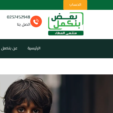
ت
الحساب
0237452948
اتصل بنا
الرئيسية
عن بنكمل