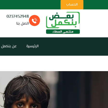
ت
الحساب
0237452948
اتصل بنا
الرئيسية
عن بنكمل