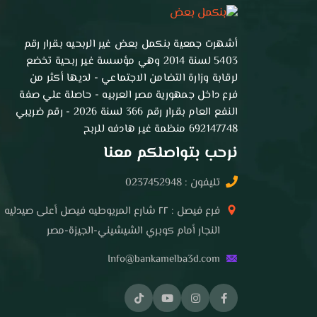
أشهرت جمعية بنكمل بعض غير الربحيه بقرار رقم
5403 لسنة 2014 وهي مؤسسة غير ربحية تخضع
لرقابة وزارة التضامن الاجتماعي - لديها أكثر من
فرع داخل جمهورية مصر العربيه - حاصلة علي صفة
النفع العام بقرار رقم 366 لسنة 2026 - رقم ضريبي
692147748 منظمة غير هادفه للربح
نرحب بتواصلكم معنا
تليفون : 0237452948
فرع فيصل : ٢٢ شارع المريوطيه فيصل أعلى صيدليه
النجار أمام كوبري الشيشيني-الجيزة-مصر
Info@bankamelba3d.com