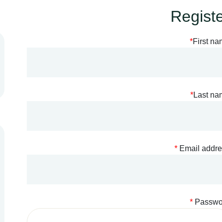
Regist
*
First n
*
Last na
*
Email addr
*
Passwo