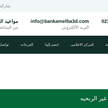
شاركنا
02
info@bankamelba3d.com
مواعيد ال
البريد الألكتروني
من الساعه ٩ صباحا حتى ٦ مسا
Facebook
Instagram
ة
المركز الاعلامى
انضم إلينا
التبرعات
تواصل 
User
Envelope
Careox-
ير الربحيه