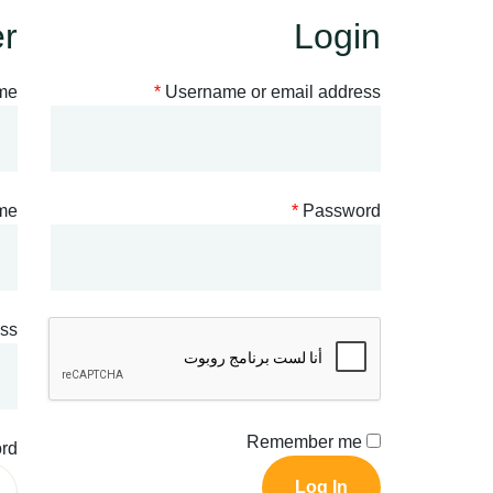
er
Login
ame
*
Username or email address
me
*
Password
ess
Remember me
rd
Log In